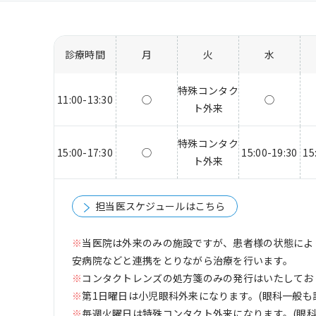
診療時間
月
火
水
特殊コンタク
11:00-13:30
◯
◯
ト外来
特殊コンタク
15:00-17:30
◯
15:00-19:30
15
ト外来
担当医スケジュールはこちら
※
当医院は外来のみの施設ですが、患者様の状態によ
安病院などと連携をとりながら治療を行います。
※
コンタクトレンズの処方箋のみの発行はいたしてお
※
第1日曜日は小児眼科外来になります。(眼科一般も
※
毎週火曜日は特殊コンタクト外来になります。(眼科